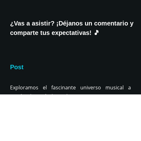
¿Vas a asistir? ¡Déjanos un comentario y
comparte tus expectativas! 🎵
Post
Exploramos el fascinante universo musical a
través de artículos educativos, entrevistas con
artistas, consejos técnicos y análisis de
tendencias.
Latest News